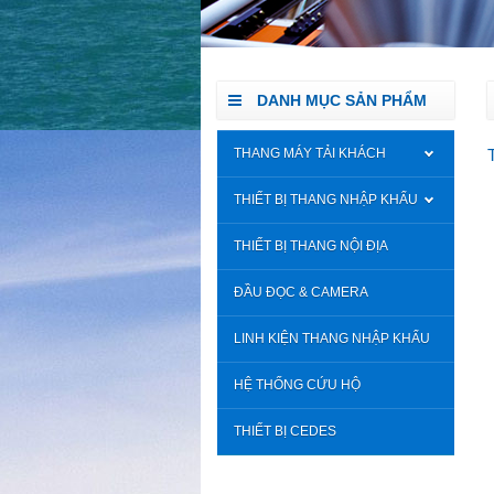
DANH MỤC SẢN PHẨM
THANG MÁY TẢI KHÁCH
THIẾT BỊ THANG NHẬP KHẨU
THIẾT BỊ THANG NỘI ĐỊA
ĐẦU ĐỌC & CAMERA
LINH KIỆN THANG NHẬP KHẨU
HỆ THỐNG CỨU HỘ
THIẾT BỊ CEDES