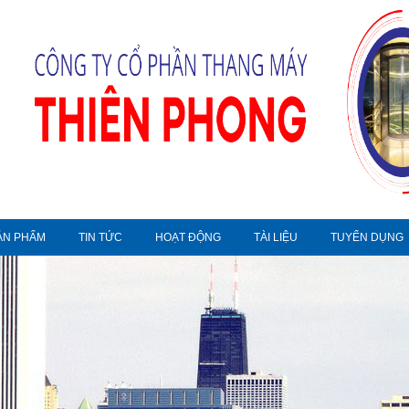
ẢN PHẨM
TIN TỨC
HOẠT ĐỘNG
TÀI LIỆU
TUYỂN DỤNG