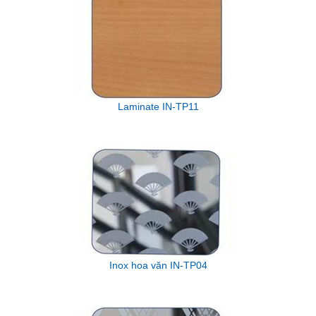
Laminate IN-TP11
Inox hoa văn IN-TP04