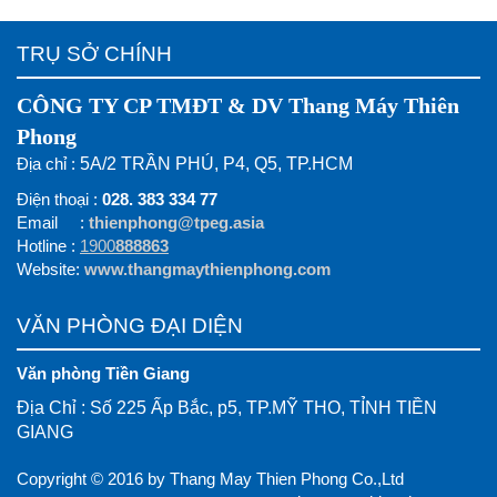
TRỤ SỞ CHÍNH
CÔNG TY CP TMĐT & DV Thang Máy Thiên
Phong
Địa chỉ :
5A/2 TRẦN PHÚ, P4, Q5, TP.HCM
Điện thoại :
028. 383 334 77
Email :
thienphong@tpeg.asia
Hotline :
1900
888863
Website:
www.thangmaythienphong.com
VĂN PHÒNG ĐẠI DIỆN
Văn phòng Tiền Giang
Địa Chỉ : Số 225 Ấp Bắc, p5, TP.MỸ THO, TỈNH TIỀN
GIANG
Copyright © 2016 by Thang May Thien Phong Co.,Ltd