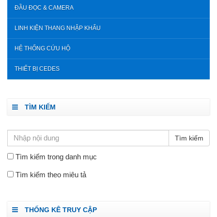
ĐẦU ĐỌC & CAMERA
LINH KIỆN THANG NHẬP KHẨU
HỆ THỐNG CỨU HỘ
THIẾT BỊ CEDES
TÌM KIẾM
Tìm kiếm trong danh mục
Tìm kiếm theo miêu tả
THỐNG KÊ TRUY CẬP