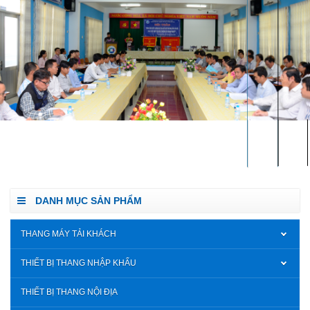
DANH MỤC SẢN PHẨM
THANG MÁY TẢI KHÁCH
THIẾT BỊ THANG NHẬP KHẨU
THIẾT BỊ THANG NỘI ĐỊA