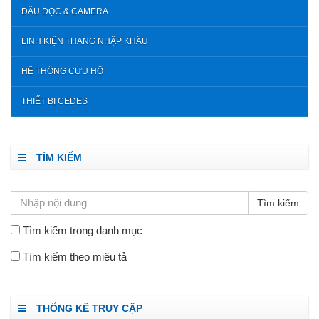
ĐẦU ĐỌC & CAMERA
LINH KIỆN THANG NHẬP KHẨU
HỆ THỐNG CỨU HỘ
THIẾT BỊ CEDES
TÌM KIẾM
Tìm kiếm trong danh mục
Tìm kiếm theo miêu tả
THỐNG KÊ TRUY CẬP