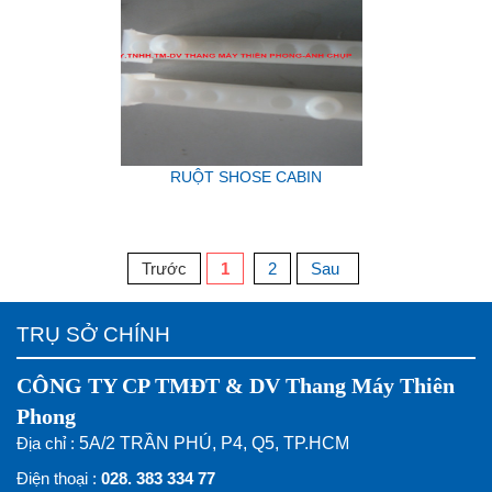
RUỘT SHOSE CABIN
Trước
1
2
Sau
TRỤ SỞ CHÍNH
CÔNG TY CP TMĐT & DV Thang Máy Thiên
Phong
Địa chỉ :
5A/2 TRẦN PHÚ, P4, Q5, TP.HCM
Điện thoại :
028. 383 334 77