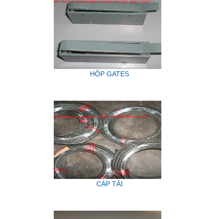
HỘP GATES
CÁP TẢI