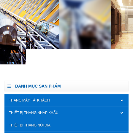
DANH MỤC SẢN PHẨM
THANG MÁY TẢI KHÁCH
THIẾT BỊ THANG NHẬP KHẨU
THIẾT BỊ THANG NỘI ĐỊA