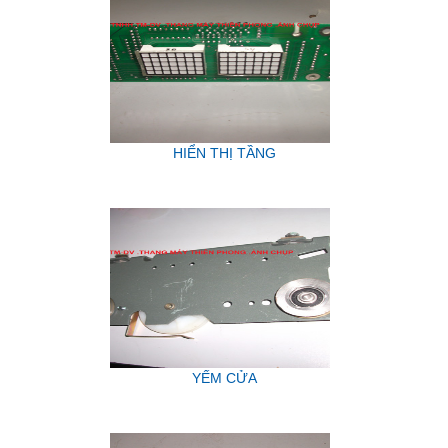
HIỂN THỊ TẦNG
YẾM CỬA