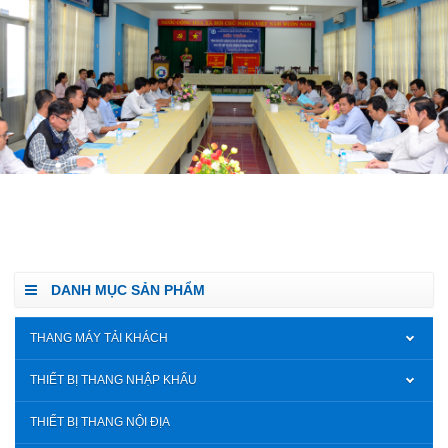
DANH MỤC SẢN PHẨM
THANG MÁY TẢI KHÁCH
THIẾT BỊ THANG NHẬP KHẨU
THIẾT BỊ THANG NỘI ĐỊA