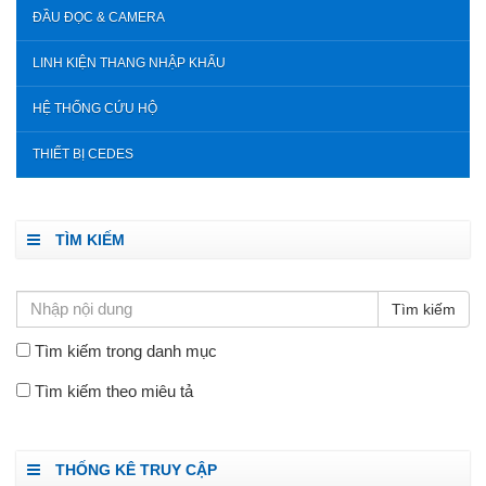
ĐẦU ĐỌC & CAMERA
LINH KIỆN THANG NHẬP KHẨU
HỆ THỐNG CỨU HỘ
THIẾT BỊ CEDES
TÌM KIẾM
Tìm kiếm trong danh mục
Tìm kiếm theo miêu tả
THỐNG KÊ TRUY CẬP