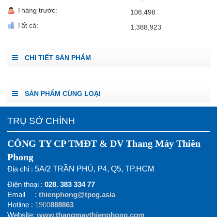
Tháng trước:
108,498
Tất cả:
1,388,923
CHI TIẾT SẢN PHẨM
SẢN PHẨM CÙNG LOẠI
TRỤ SỞ CHÍNH
CÔNG TY CP TMĐT & DV Thang Máy Thiên
Phong
Địa chỉ :
5A/2 TRẦN PHÚ, P4, Q5, TP.HCM
Điện thoại :
028. 383 334 77
Email :
thienphong@tpeg.asia
Hotline :
1900
888863
Website:
www.thangmaythienphong.com