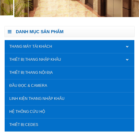
DANH MỤC SẢN PHẨM
THANG MÁY TẢI KHÁCH
THIẾT BỊ THANG NHẬP KHẨU
THIẾT BỊ THANG NỘI ĐỊA
ĐẦU ĐỌC & CAMERA
LINH KIỆN THANG NHẬP KHẨU
HỆ THỐNG CỨU HỘ
THIẾT BỊ CEDES