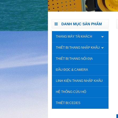
DANH MỤC SẢN PHẨM
THANG MÁY TẢI KHÁCH
THIẾT BỊ THANG NHẬP KHẨU
THIẾT BỊ THANG NỘI ĐỊA
ĐẦU ĐỌC & CAMERA
LINH KIỆN THANG NHẬP KHẨU
HỆ THỐNG CỨU HỘ
THIẾT BỊ CEDES