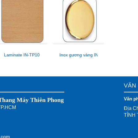
Laminate IN-TP10
Inox gương vàng IN-TP03
VĂN 
Văn p
ang Máy Thiên Phong
 TP.HCM
Địa Ch
TỈNH 
.com