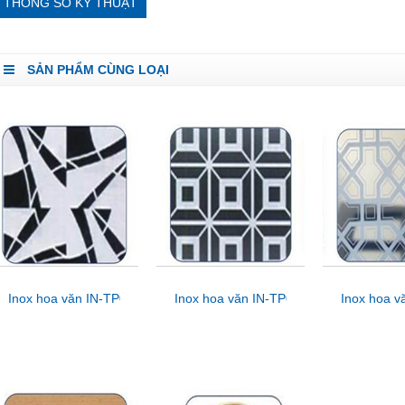
THÔNG SỐ KỸ THUẬT
SẢN PHẨM CÙNG LOẠI
Inox hoa văn IN-TP08
Inox hoa văn IN-TP07
Inox hoa v