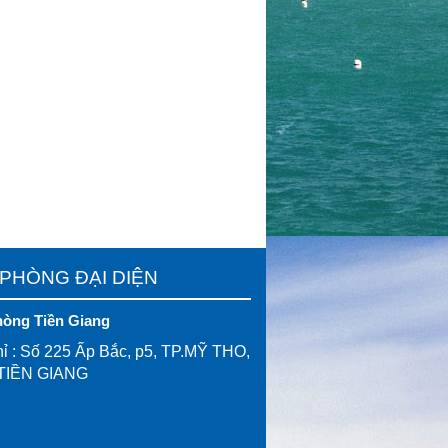
PHÒNG ĐẠI DIỆN
hòng Tiền Giang
ỉ : Số 225 Ấp Bắc, p5, TP.MỸ THO,
TIỀN GIANG