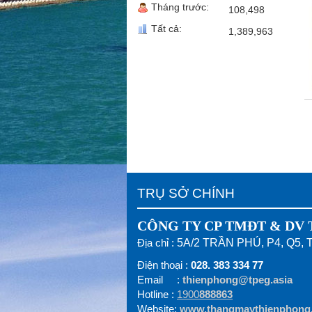
Tháng trước:
108,498
Tất cả:
1,389,963
TRỤ SỞ CHÍNH
CÔNG TY CP TMĐT & DV Th
Địa chỉ :
5A/2 TRẦN PHÚ, P4, Q5,
Điện thoại :
028. 383 334 77
Email :
thienphong@tpeg.asia
Hotline :
1900
888863
Website:
www.thangmaythienphong