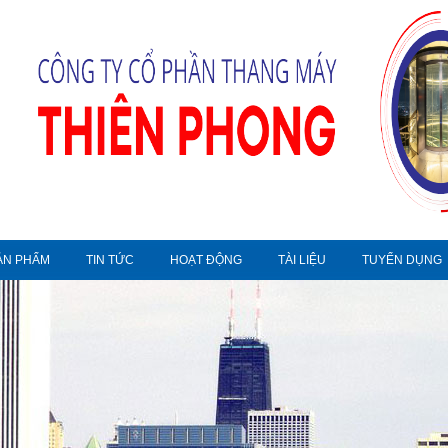
ẢN PHẨM
TIN TỨC
HOẠT ĐỘNG
TÀI LIỆU
TUYỂN DỤNG