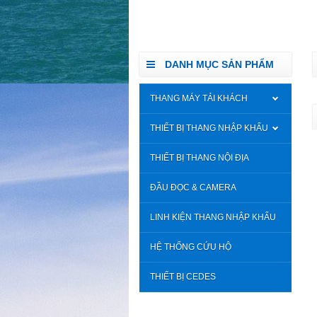
DANH MỤC SẢN PHẨM
THANG MÁY TẢI KHÁCH
THIẾT BỊ THANG NHẬP KHẨU
THIẾT BỊ THANG NỘI ĐỊA
ĐẦU ĐỌC & CAMERA
LINH KIỆN THANG NHẬP KHẨU
HỆ THỐNG CỨU HỘ
THIẾT BỊ CEDES