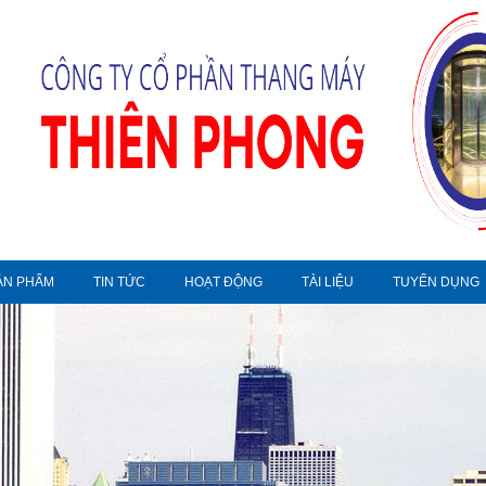
ẢN PHẨM
TIN TỨC
HOẠT ĐỘNG
TÀI LIỆU
TUYỂN DỤNG